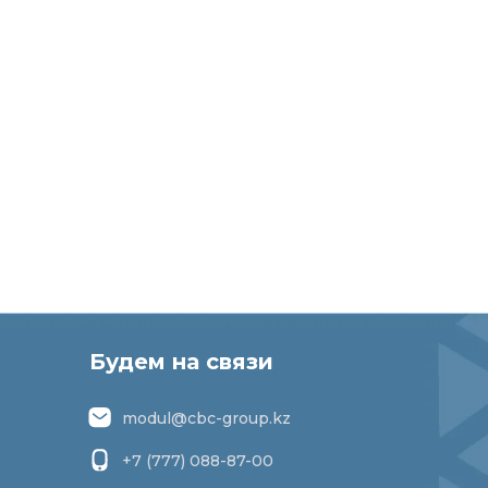
Будем на связи
modul@cbc-group.kz
+7 (777) 088-87-00