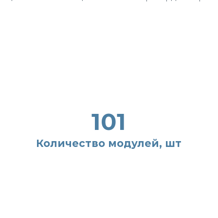
О нас
Проекты
Мобильные здания
Металлоконструкции
Распродажа
Контакты
Служба заботы
101
+7 (777) 088-87-00
Количество модулей, шт