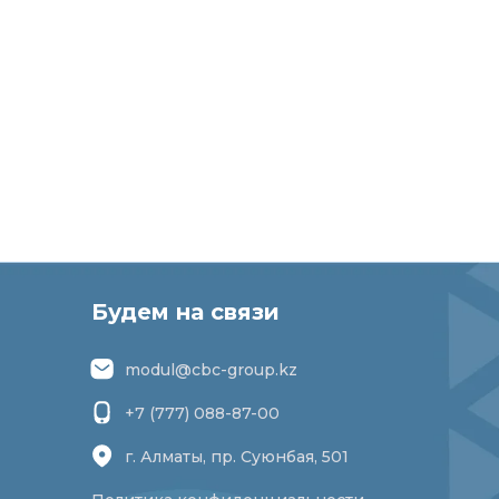
Будем на связи
modul@cbc-group.kz
+7 (777) 088-87-00
г. Алматы, пр. Суюнбая, 501